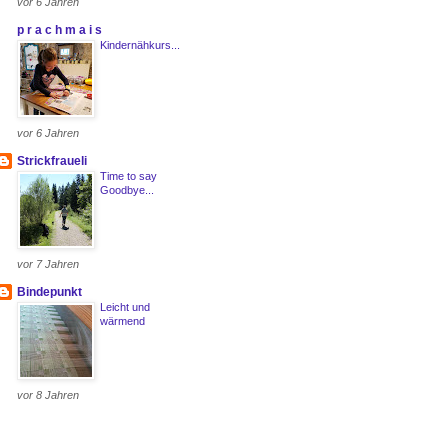
vor 6 Jahren
p r a c h m a i s
Kindernähkurs...
vor 6 Jahren
Strickfraueli
Time to say
Goodbye...
vor 7 Jahren
Bindepunkt
Leicht und
wärmend
vor 8 Jahren