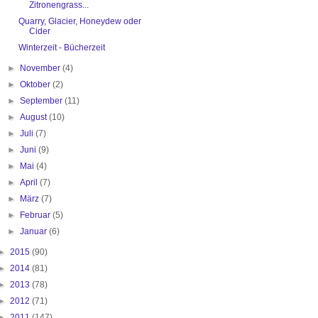
Zitronengrass...
Quarry, Glacier, Honeydew oder
Cider
Winterzeit - Bücherzeit
►
November
(4)
►
Oktober
(2)
►
September
(11)
►
August
(10)
►
Juli
(7)
►
Juni
(9)
►
Mai
(4)
►
April
(7)
►
März
(7)
►
Februar
(5)
►
Januar
(6)
►
2015
(90)
►
2014
(81)
►
2013
(78)
►
2012
(71)
►
2011
(147)