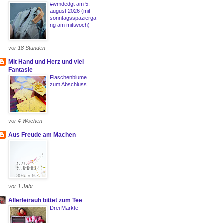
#wmdedgt am 5.
august 2026 (mit
sonntagsspazierga
ng am mittwoch)
vor 18 Stunden
Mit Hand und Herz und viel
Fantasie
Flaschenblume
zum Abschluss
vor 4 Wochen
Aus Freude am Machen
vor 1 Jahr
Allerleirauh bittet zum Tee
Drei Märkte