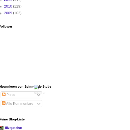
►
2010
(129)
►
2009
(102)
Follower
Abonnieren von Spinn-Web-Stube
NetZähler
Posts
Alle Kommentare
Meine Blog-Liste
filzquadrat