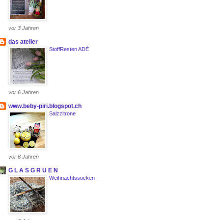
vor 3 Jahren
das atelier
StoffResten ADÉ
vor 6 Jahren
www.beby-piri.blogspot.ch
Salzzitrone
vor 6 Jahren
G L A S G R U E N
Weihnachtssocken